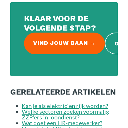
KLAAR VOOR DE
VOLGENDE STAP?
VIND JOUW BAAN →
OPE
GERELATEERDE ARTIKELEN
Kan je als elektricien rijk worden?
Welke sectoren zoeken voormalig
ZZP'ers in loondienst?
Wat doet een HR-medewerker?