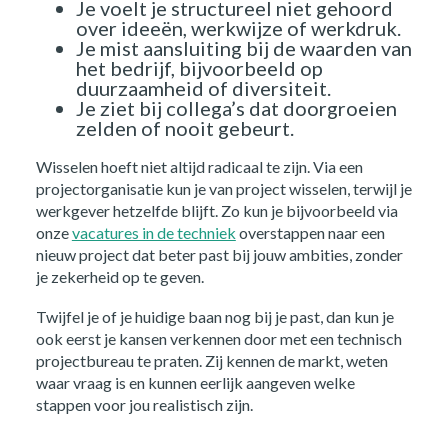
Je voelt je structureel niet gehoord
Over ons
over ideeën, werkwijze of werkdruk.
Je mist aansluiting bij de waarden van
het bedrijf, bijvoorbeeld op
Nieuws
duurzaamheid of diversiteit.
Je ziet bij collega’s dat doorgroeien
zelden of nooit gebeurt.
Kennis
Wisselen hoeft niet altijd radicaal te zijn. Via een
Contact
projectorganisatie kun je van project wisselen, terwijl je
werkgever hetzelfde blijft. Zo kun je bijvoorbeeld via
onze
vacatures in de techniek
overstappen naar een
FAQ
nieuw project dat beter past bij jouw ambities, zonder
je zekerheid op te geven.
Vacatures
Twijfel je of je huidige baan nog bij je past, dan kun je
ook eerst je kansen verkennen door met een technisch
projectbureau te praten. Zij kennen de markt, weten
waar vraag is en kunnen eerlijk aangeven welke
stappen voor jou realistisch zijn.