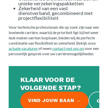
unieke verzekeringspakketten
Zekerheid van een vast
Opdrachtgevers
dienstverband, gecombineerd met
projectflexibiliteit
Over ons
Voor technische professionals die op zoek zijn naar een
boeiende carrière, waarbij de prioriteit ligt bij het weer
leuk maken van hun loopbaan, bieden wij de perfecte
Nieuws
combinatie van flexibiliteit en zekerheid. Bekijk onze
actuele vacatures
of neem
contact met ons op
voor een
Kennis
persoonlijk gesprek over uw carrièremogelijkheden.
Contact
FAQ
KLAAR VOOR DE
VOLGENDE STAP?
Vacatures
VIND JOUW BAAN →
OPE