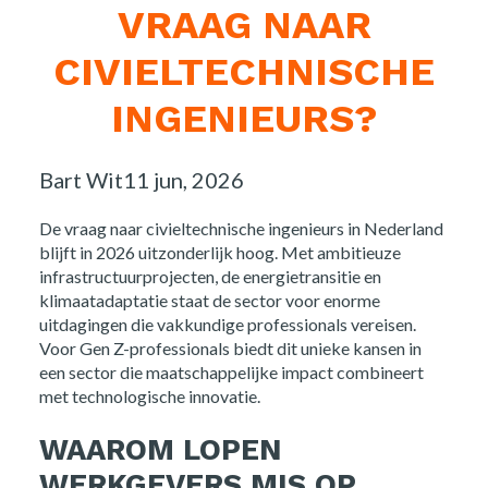
VRAAG NAAR
CIVIELTECHNISCHE
INGENIEURS?
Posted
Bart Wit
11 jun, 2026
by:
De vraag naar civieltechnische ingenieurs in Nederland
blijft in 2026 uitzonderlijk hoog. Met ambitieuze
infrastructuurprojecten, de energietransitie en
klimaatadaptatie staat de sector voor enorme
uitdagingen die vakkundige professionals vereisen.
Voor Gen Z-professionals biedt dit unieke kansen in
een sector die maatschappelijke impact combineert
met technologische innovatie.
WAAROM LOPEN
WERKGEVERS MIS OP