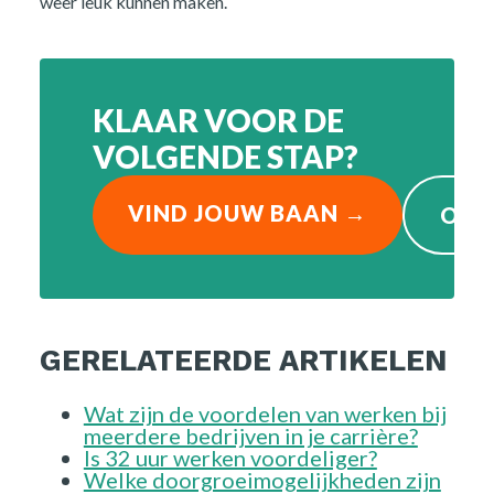
weer leuk kunnen maken.
KLAAR VOOR DE
VOLGENDE STAP?
VIND JOUW BAAN →
OPE
GERELATEERDE ARTIKELEN
Wat zijn de voordelen van werken bij
meerdere bedrijven in je carrière?
Is 32 uur werken voordeliger?
Welke doorgroeimogelijkheden zijn