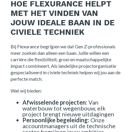
HOE FLEXURANCE HELPT
Over ons
MET HET VINDEN VAN
JOUW IDEALE BAAN IN DE
Nieuws
CIVIELE TECHNIEK
Kennis
Bij Flexurance begrijpen we dat Gen Z-professionals
meer zoeken dan alleen een baan. Jullie willen een
Contact
carrière die flexibiliteit, groei en maatschappelijke
impact combineert. Als landelijke projectorganisatie
FAQ
gespecialiseerd in civiele techniek helpen wij jou aan de
perfecte match.
Wat wij bieden:
Vacatures
Afwisselende projecten:
Van
waterbouw tot wegenbouw, elk
project brengt nieuwe uitdagingen
Persoonlijke begeleiding:
Onze
accountmanagers uit de technische
sector begrijpen jouw ambities