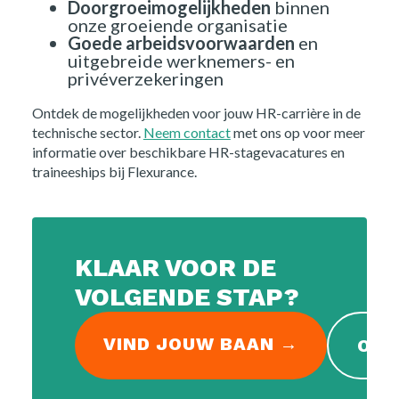
Opdrachtgevers
Doorgroeimogelijkheden
binnen
onze groeiende organisatie
Goede arbeidsvoorwaarden
en
Over ons
uitgebreide werknemers- en
privéverzekeringen
Nieuws
Ontdek de mogelijkheden voor jouw HR-carrière in de
technische sector.
Neem contact
met ons op voor meer
Kennis
informatie over beschikbare HR-stagevacatures en
traineeships bij Flexurance.
Contact
FAQ
KLAAR VOOR DE
VOLGENDE STAP?
Vacatures
VIND JOUW BAAN →
OPE