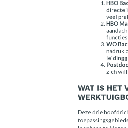
HBO Bach
directe 
veel pra
HBO Mast
aandacht
functies
WO Bache
nadruk o
leidingg
Postdoc
zich wil
WAT IS HET 
WERKTUIGB
Deze drie hoofdric
toepassingsgebieden