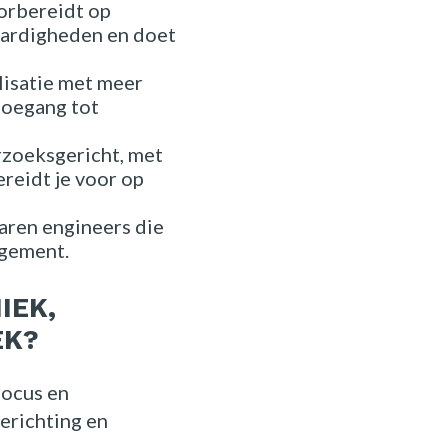
oorbereidt op
vaardigheden en doet
lisatie met meer
toegang tot
zoeksgericht, met
reidt je voor op
aren engineers die
agement.
IEK,
EK?
focus en
ierichting en