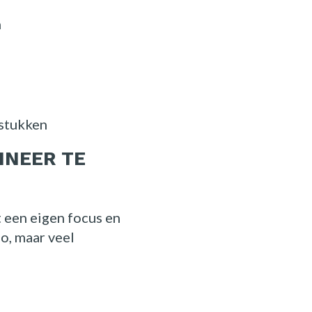
n
gstukken
INEER TE
 een eigen focus en
o, maar veel