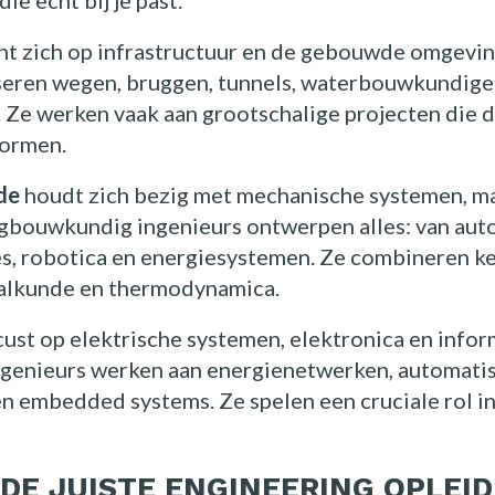
ie echt bij je past.
ht zich op infrastructuur en de gebouwde omgeving
seren wegen, bruggen, tunnels, waterbouwkundige
 Ze werken vaak aan grootschalige projecten die 
vormen.
de
houdt zich bezig met mechanische systemen, m
gbouwkundig ingenieurs ontwerpen alles: van aut
es, robotica en energiesystemen. Ze combineren ke
alkunde en thermodynamica.
ust op elektrische systemen, elektronica en info
ngenieurs werken aan energienetwerken, automatis
n embedded systems. Ze spelen een cruciale rol i
 DE JUISTE ENGINEERING OPLEI