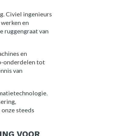
. Civiel ingenieurs
 werken en
de ruggengraat van
achines en
o-onderdelen tot
nnis van
rmatietechnologie.
ering,
n onze steeds
DING VOOR