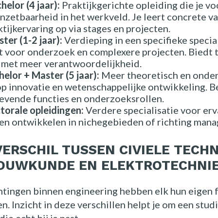
elor (4 jaar):
Praktijkgerichte opleiding die je v
inzetbaarheid in het werkveld. Je leert concrete 
ktijkervaring op via stages en projecten.
er (1-2 jaar):
Verdieping in een specifieke specia
 voor onderzoek en complexere projecten. Biedt 
 met meer verantwoordelijkheid.
lor + Master (5 jaar):
Meer theoretisch en onder
p innovatie en wetenschappelijke ontwikkeling. Be
evende functies en onderzoeksrollen.
torale opleidingen:
Verdere specialisatie voor erv
len ontwikkelen in nichegebieden of richting man
VERSCHIL TUSSEN CIVIELE TECHN
OUWKUNDE EN ELEKTROTECHNI
htingen binnen engineering hebben elk hun eigen 
. Inzicht in deze verschillen helpt je om een stud