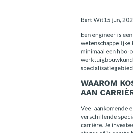
Posted
Bart Wit
15 jun, 20
by:
Een engineer is een
wetenschappelijke 
minimaal een hbo-op
werktuigbouwkunde 
specialisatiegebied
WAAROM KOS
AAN CARRIÈ
Veel aankomende en
verschillende specia
carrière. Je investe