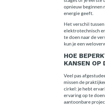
stages of je eerste
opnieuw beginnen me
energie geeft.
Het verschil tussen
elektrotechnisch e
te doen naar de ver
kun je een weloverw
HOE BEPERK
KANSEN OP 
Veel pas afgestude
missen de praktijke
cirkel: je hebt erv
ervaring op te doe
aantoonbare projec