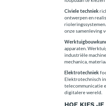
loopbaan te kiezen d
Civiele techniek
ric
ontwerpen en reali
rioleringssystemen.
onze samenleving 
Werktuigbouwkun
apparaten. Werktui
industriële machin
mechanica, materia
Elektrotechniek
foc
Elektrotechnisch i
telecommunicatie e
digitalere wereld.
HOE KIES JE