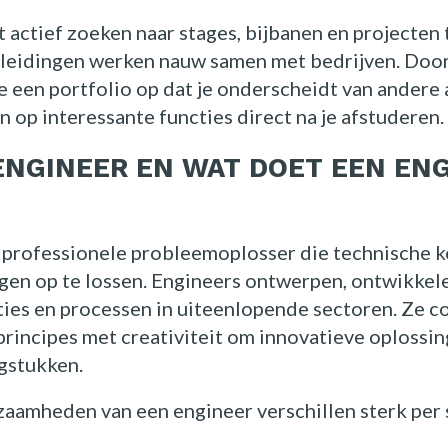
et actief zoeken naar stages, bijbanen en projecten t
leidingen werken nauw samen met bedrijven. Doo
e een portfolio op dat je onderscheidt van ander
n op interessante functies direct na je afstuderen.
Home
 ENGINEER EN WAT DOET EEN EN
Opdrachtgevers
n professionele probleemoplosser die technische k
ngen op te lossen. Engineers ontwerpen, ontwikkel
ties en processen in uiteenlopende sectoren. Ze 
Over ons
principes met creativiteit om innovatieve oplossi
gstukken.
Nieuws
aamheden van een engineer verschillen sterk per s