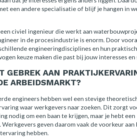
 baan dat je interesses ergens anders liggen. Daard
t een andere specialisatie of blijf je hangen in w
 een civiel ingenieur die werkt aan waterbouwproj
ngineer in de procesindustrie is enorm. Door voo
schillende engineeringdisciplines en hun praktisc
ogen keuze maken die past bij jouw interesses en 
T GEBREK AAN PRAKTIJKERVARI
DE ARBEIDSMARKT?
erde engineers hebben wel een stevige theoretisch
rvaring waar werkgevers naar zoeken. Dit zorgt vo
aring nodig om een baan te krijgen, maar je hebt ee
n. Werkgevers geven daarom vaak de voorkeur aan 
tervaring hebben.