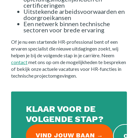
Kennis
certificeringen
Uitstekende arbeidsvoorwaarden en
Contact
doorgroeikansen
Een netwerk binnen technische
sectoren voor brede ervaring
FAQ
Of je nu een startende HR-professional bent of een
ervaren specialist die nieuwe uitdagingen zoekt, wij
Vacatures
helpen je bij de volgende stap in je carrière. Neem
contact
met ons op om de mogelijkheden te bespreken
of bekijk onze actuele vacatures voor HR-functies in
technische projectomgevingen.
KLAAR VOOR DE
VOLGENDE STAP?
VIND JOUW BAAN →
OPE