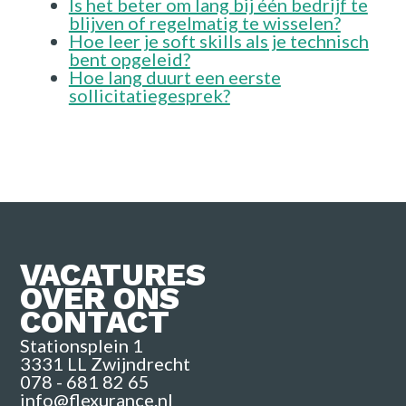
Is het beter om lang bij één bedrijf te
blijven of regelmatig te wisselen?
Hoe leer je soft skills als je technisch
bent opgeleid?
Hoe lang duurt een eerste
sollicitatiegesprek?
VACATURES
OVER ONS
CONTACT
Stationsplein 1
3331 LL Zwijndrecht
078 - 681 82 65
info@flexurance.nl