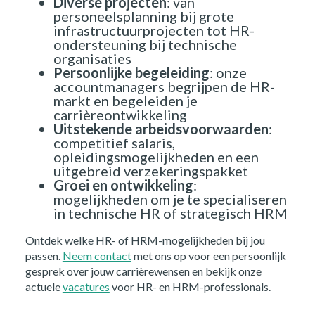
Diverse projecten
: van
personeelsplanning bij grote
infrastructuurprojecten tot HR-
ondersteuning bij technische
organisaties
Persoonlijke begeleiding
: onze
accountmanagers begrijpen de HR-
markt en begeleiden je
Home
carrièreontwikkeling
Uitstekende arbeidsvoorwaarden
:
competitief salaris,
Opdrachtgevers
opleidingsmogelijkheden en een
uitgebreid verzekeringspakket
Groei en ontwikkeling
:
Over ons
mogelijkheden om je te specialiseren
in technische HR of strategisch HRM
Nieuws
Ontdek welke HR- of HRM-mogelijkheden bij jou
passen.
Neem contact
met ons op voor een persoonlijk
Kennis
gesprek over jouw carrièrewensen en bekijk onze
actuele
vacatures
voor HR- en HRM-professionals.
Contact