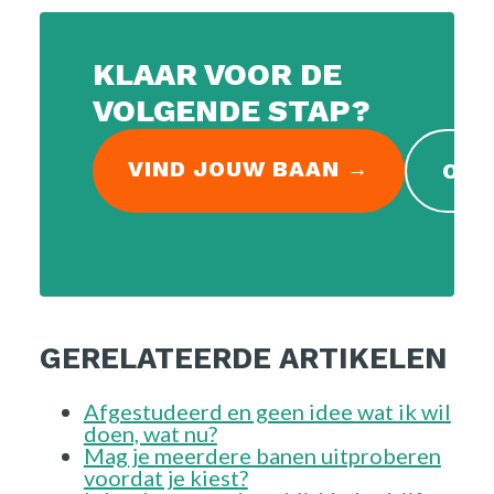
FAQ
KLAAR VOOR DE
VOLGENDE STAP?
Vacatures
VIND JOUW BAAN →
OPE
GERELATEERDE ARTIKELEN
Afgestudeerd en geen idee wat ik wil
doen, wat nu?
Mag je meerdere banen uitproberen
voordat je kiest?