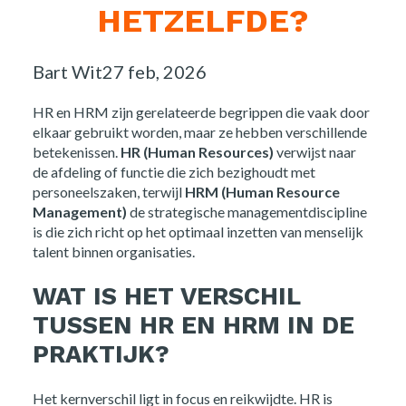
HETZELFDE?
Posted
Bart Wit
27 feb, 2026
by:
HR en HRM zijn gerelateerde begrippen die vaak door
elkaar gebruikt worden, maar ze hebben verschillende
betekenissen.
HR (Human Resources)
verwijst naar
de afdeling of functie die zich bezighoudt met
personeelszaken, terwijl
HRM (Human Resource
Management)
de strategische managementdiscipline
is die zich richt op het optimaal inzetten van menselijk
talent binnen organisaties.
WAT IS HET VERSCHIL
TUSSEN HR EN HRM IN DE
PRAKTIJK?
Het kernverschil ligt in focus en reikwijdte. HR is