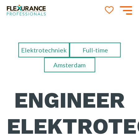
JOB ALERT
Naam
Elektrotechniek
Full-time
Amsterdam
E-mail
ENGINEER
locatie
ELEKTROTE
Amsterdam
Limbu