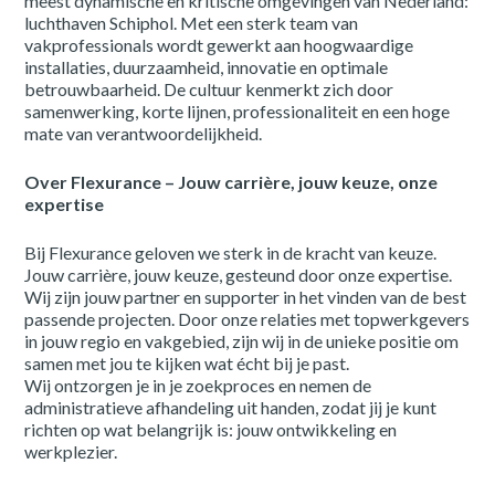
meest dynamische en kritische omgevingen van Nederland:
Bouwkunde
Publi
luchthaven Schiphol. Met een sterk team van
vakprofessionals wordt gewerkt aan hoogwaardige
Werktuigbouwkunde
Elekt
installaties, duurzaamheid, innovatie en optimale
betrouwbaarheid. De cultuur kenmerkt zich door
HR & Organisatie
samenwerking, korte lijnen, professionaliteit en een hoge
mate van verantwoordelijkheid.
dienstverband
Over Flexurance – Jouw carrière, jouw keuze, onze
expertise
Projectbasis
Vast
Bij Flexurance geloven we sterk in de kracht van keuze.
Part-time
Full-t
Jouw carrière, jouw keuze, gesteund door onze expertise.
Wij zijn jouw partner en supporter in het vinden van de best
passende projecten. Door onze relaties met topwerkgevers
Inschrijven
in jouw regio en vakgebied, zijn wij in de unieke positie om
samen met jou te kijken wat écht bij je past.
Wij ontzorgen je in je zoekproces en nemen de
administratieve afhandeling uit handen, zodat jij je kunt
richten op wat belangrijk is: jouw ontwikkeling en
werkplezier.