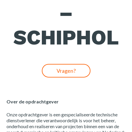
–
Drenthe
Friesl
West-Brabant
Regio
SCHIPHOL
Groningen
Overij
Flevoland
Noord
Gelderland
Zeela
Noord-Brabant
Zuid-
Vragen?
Utrecht
Rotte
Rotterdam
Over de opdrachtgever
category
Onze opdrachtgever is een gespecialiseerde technische
Gen-Z
dienstverlener die verantwoordelijk is voor het beheer,
Civiel
onderhoud en realiseren van projecten binnen een van de