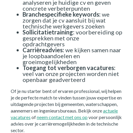
analyseren je huidige cv en geven
concrete verbeterpunten
Over ons
Branchespecifieke keywords:
we
zorgen dat je cv aansluit bij wat
technische werkgevers zoeken
Nieuws
Sollicitatietraining:
voorbereiding op
gesprekken met onze
Kennis
opdrachtgevers
Carrièreadvies:
we kijken samen naar
je loopbaandoelen en
Contact
groeimogelijkheden
Toegang tot verborgen vacatures:
veel van onze projecten worden niet
FAQ
openbaar geadverteerd
Of je nu starter bent of ervaren professional, wij helpen
Vacatures
je de perfecte match te vinden tussen jouw expertise en
uitdagende projecten bij gemeenten, waterschappen,
aannemers en ingenieursbureaus. Bekijk onze
actuele
vacatures
of
neem contact met ons op
voor persoonlijk
advies over je carrièremogelijkheden in de technische
sector.