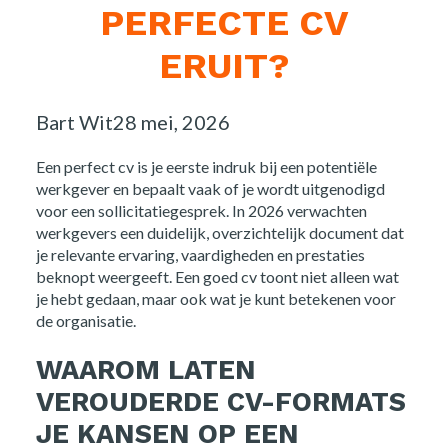
PERFECTE CV
ERUIT?
Posted
Bart Wit
28 mei, 2026
by:
Een perfect cv is je eerste indruk bij een potentiële
werkgever en bepaalt vaak of je wordt uitgenodigd
voor een sollicitatiegesprek. In 2026 verwachten
werkgevers een duidelijk, overzichtelijk document dat
je relevante ervaring, vaardigheden en prestaties
beknopt weergeeft. Een goed cv toont niet alleen wat
je hebt gedaan, maar ook wat je kunt betekenen voor
de organisatie.
WAAROM LATEN
VEROUDERDE CV-FORMATS
JE KANSEN OP EEN