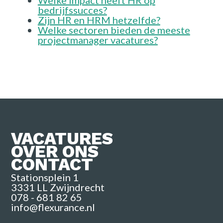
Welke impact heeft HR op
bedrijfssucces?
Zijn HR en HRM hetzelfde?
Welke sectoren bieden de meeste
projectmanager vacatures?
VACATURES
OVER ONS
CONTACT
Stationsplein 1
3331 LL Zwijndrecht
078 - 681 82 65
info@flexurance.nl