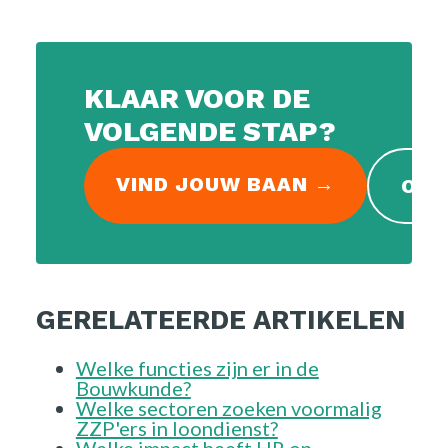
KLAAR VOOR DE
VOLGENDE STAP?
VIND JOUW BAAN →
OPE
GERELATEERDE ARTIKELEN
Welke functies zijn er in de
Bouwkunde?
Welke sectoren zoeken voormalig
ZZP'ers in loondienst?