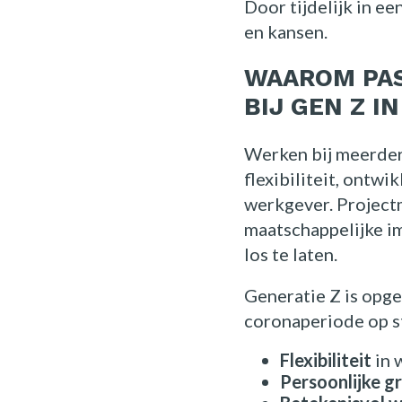
Door tijdelijk in e
en kansen.
WAAROM PAS
BIJ GEN Z I
Werken bij meerder
flexibiliteit, ontw
werkgever. Project
maatschappelijke im
los te laten.
Generatie Z is opge
coronaperiode op st
Flexibiliteit
in 
Persoonlijke g