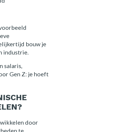
id
jvoorbeeld
ieve
lijkertijd bouw je
 industrie.
 salaris,
or Gen Z: je hoeft
NISCHE
ELEN?
ntwikkelen door
kheden te