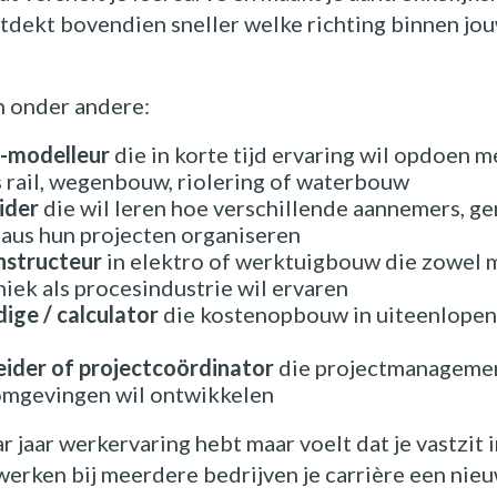
ntdekt bovendien sneller welke richting binnen jo
Kennis
n onder andere:
Contact
M-modelleur
die in korte tijd ervaring wil opdoen m
s rail, wegenbouw, riolering of waterbouw
FAQ
ider
die wil leren hoe verschillende aannemers, g
aus hun projecten organiseren
nstructeur
in elektro of werktuigbouw die zowel
niek als procesindustrie wil ervaren
Vacatures
ge / calculator
die kostenopbouw in uiteenlopen
leider of projectcoördinator
die projectmanagemen
omgevingen wil ontwikkelen
ar jaar werkervaring hebt maar voelt dat je vastzit 
 werken bij meerdere bedrijven je carrière een nie