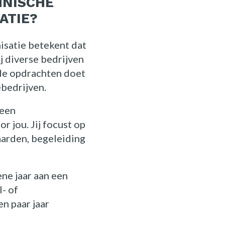
HNISCHE
ATIE?
isatie betekent dat
ij diverse bedrijven
nde opdrachten doet
bedrijven.
 een
 jou. Jij focust op
aarden, begeleiding
ene jaar aan een
- of
n paar jaar