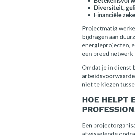
Betekenisvol 
Diversiteit, gel
Financiële zek
Projectmatig werken
bijdragen aan duur
energieprojecten, e
een breed netwerk o
Omdat je in dienst b
arbeidsvoorwaarden
niet te kiezen tusse
HOE HELPT 
PROFESSION
Een projectorganisa
afwisselende opdra