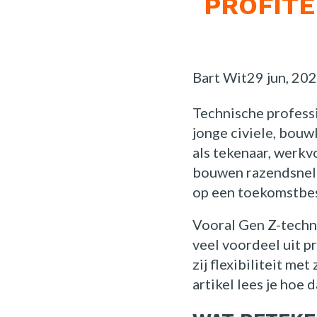
PROFITE
Posted
Bart Wit
29 jun, 20
by:
Technische professi
jonge civiele, bouw
als tekenaar, werkvo
bouwen razendsnel 
op een toekomstbes
Vooral Gen Z-techni
veel voordeel uit p
zij flexibiliteit me
artikel lees je hoe 