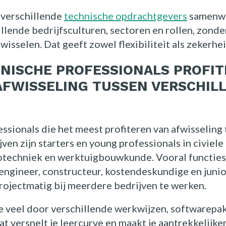
 verschillende
technische opdrachtgevers
samenwe
llende bedrijfsculturen, sectoren en rollen, zonder
isselen. Dat geeft zowel flexibiliteit als zekerhei
NISCHE PROFESSIONALS PROFIT
Home
AFWISSELING TUSSEN VERSCHIL
Opdrachtgevers
ssionals die het meest profiteren van afwisseling
ven zijn starters en young professionals in civiele
techniek en werktuigbouwkunde. Vooral functies 
Over ons
ngineer, constructeur, kostendeskundige en junio
rojectmatig bij meerdere bedrijven te werken.
Nieuws
 je veel door verschillende werkwijzen, softwarep
at versnelt je leercurve en maakt je aantrekkelijke