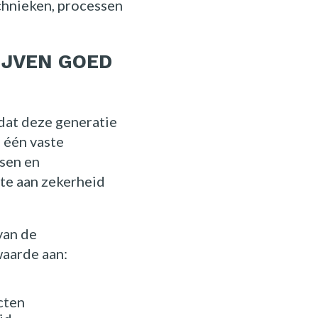
chnieken, processen
IJVEN GOED
dat deze generatie
n één vaste
nsen en
fte aan zekerheid
van de
waarde aan:
cten