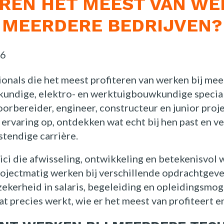
REN HET MEEST VAN WE
MEERDERE BEDRIJVEN?
26
onals die het meest profiteren van werken bij mee
kundige, elektro- en werktuigbouwkundige special
orbereider, engineer, constructeur en junior projec
ervaring op, ontdekken wat echt bij hen past en v
tendige carrière.
ci die afwisseling, ontwikkeling en betekenisvol 
rojectmatig werken bij verschillende opdrachtgev
t zekerheid in salaris, begeleiding en opleidingsmog
dat precies werkt, wie er het meest van profiteert en