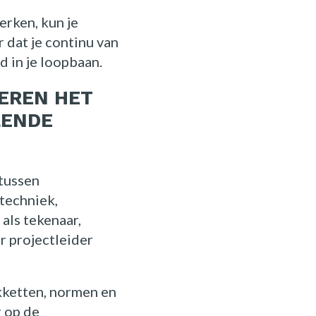
rken, kun je
 dat je continu van
d in je loopbaan.
EREN HET
LENDE
 tussen
 techniek,
als tekenaar,
r projectleider
akketten, normen en
r op de