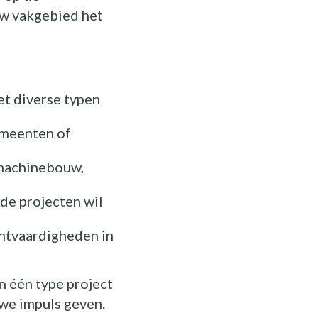
uw vakgebied het
et diverse typen
emeenten of
 machinebouw,
de projecten wil
tvaardigheden in
in één type project
uwe impuls geven.