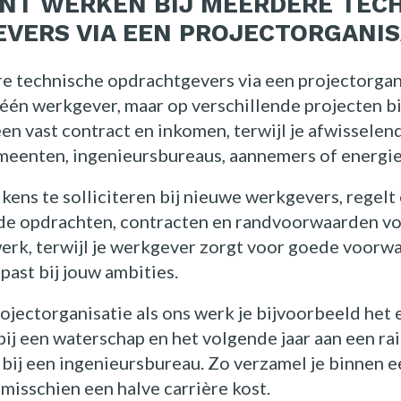
NT WERKEN BIJ MEERDERE TEC
VERS VIA EEN PROJECTORGANIS
e technische opdrachtgevers via een projectorgan
j één werkgever, maar op verschillende projecten b
een vast contract en inkomen, terwijl je afwissele
emeenten, ingenieursbureaus, aannemers of energie
elkens te solliciteren bij nieuwe werkgevers, regelt
de opdrachten, contracten en randvoorwaarden voor
erk, terwijl je werkgever zorgt voor goede voorw
past bij jouw ambities.
rojectorganisatie als ons werk je bijvoorbeeld het 
j een waterschap en het volgende jaar aan een rail
j een ingenieursbureau. Zo verzamel je binnen ee
 misschien een halve carrière kost.