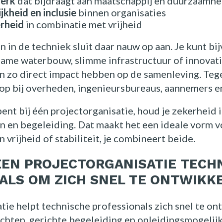
werk
dat bijdraagt aan maatschappij en duurzaamhe
ijkheid en inclusie
binnen organisaties
erheid
in combinatie met vrijheid
 in de techniek sluit daar nauw op aan. Je kunt bi
zame waterbouw, slimme infrastructuur of innovat
n zo direct impact hebben op de samenleving. Tege
p bij overheden, ingenieursbureaus, aannemers en
ent bij één projectorganisatie, houd je zekerheid in
 en begeleiding. Dat maakt het een ideale vorm vo
n vrijheid of stabiliteit, je combineert beide.
EEN PROJECTORGANISATIE TECH
ALS OM ZICH SNEL TE ONTWIKK
tie helpt technische professionals zich snel te o
chten, gerichte begeleiding en opleidingsmogelij