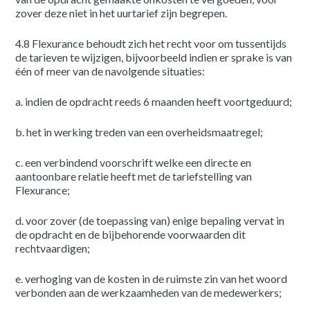
Opdrachtgevers
zover deze niet in het uurtarief zijn begrepen.
4.8 Flexurance behoudt zich het recht voor om tussentijds
Over ons
de tarieven te wijzigen, bijvoorbeeld indien er sprake is van
één of meer van de navolgende situaties:
Nieuws
a. indien de opdracht reeds 6 maanden heeft voortgeduurd;
Kennis
b. het in werking treden van een overheidsmaatregel;
c. een verbindend voorschrift welke een directe en
Contact
aantoonbare relatie heeft met de tariefstelling van
Flexurance;
FAQ
d. voor zover (de toepassing van) enige bepaling vervat in
de opdracht en de bijbehorende voorwaarden dit
rechtvaardigen;
Vacatures
e. verhoging van de kosten in de ruimste zin van het woord
verbonden aan de werkzaamheden van de medewerkers;